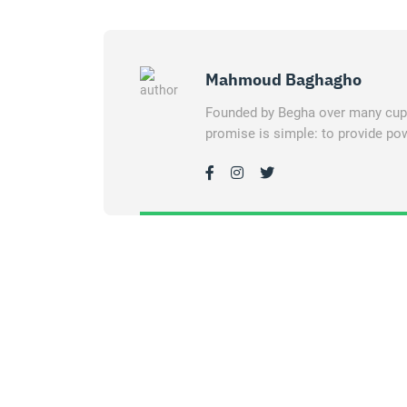
Mahmoud Baghagho
Founded by Begha over many cups 
promise is simple: to provide pow