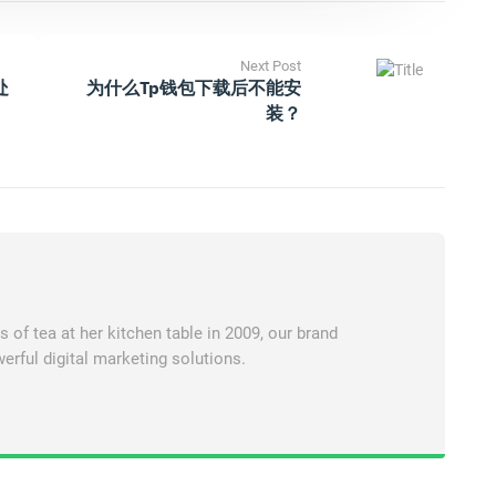
Next Post
处
为什么tp钱包下载后不能安
装？
of tea at her kitchen table in 2009, our brand
erful digital marketing solutions.