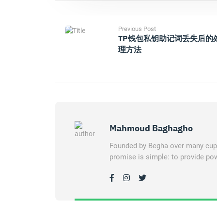
Previous Post
TP钱包私钥助记词丢失后的
理方法
Mahmoud Baghagho
Founded by Begha over many cups 
promise is simple: to provide pow