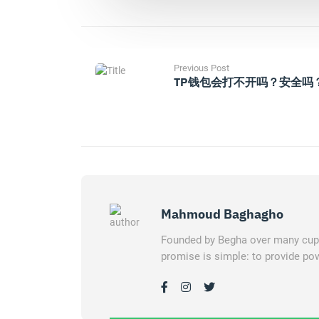
Previous Post
TP钱包会打不开吗？安全吗
Mahmoud Baghagho
Founded by Begha over many cups 
promise is simple: to provide pow